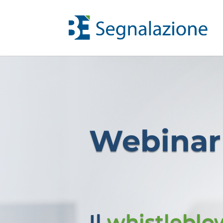
Webinar
Il
whistleblo