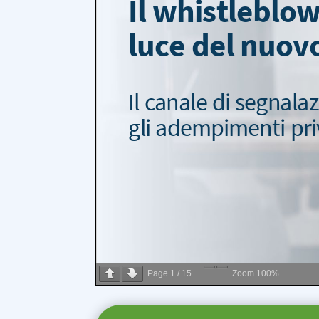
Page
1
/
15
Zoom
100%