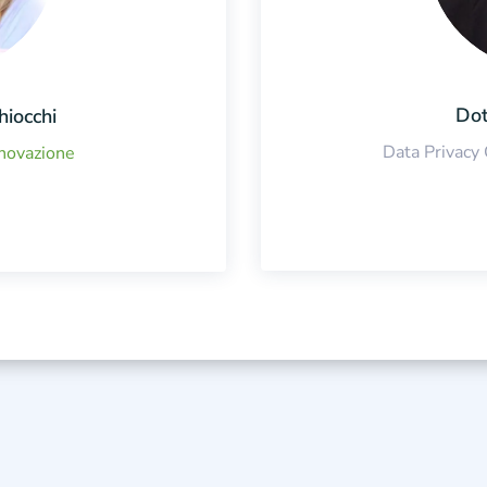
Dot
hiocchi
Data Privacy
novazione